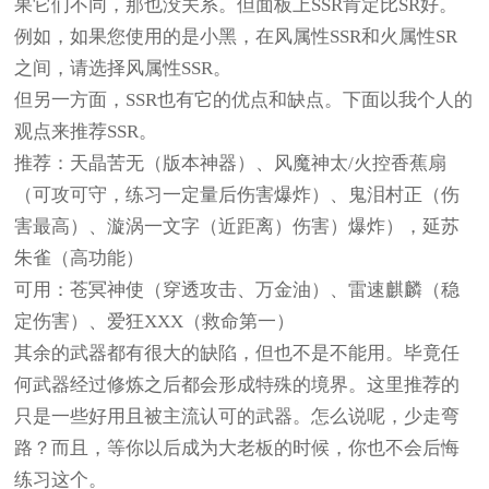
果它们不同，那也没关系。但面板上SSR肯定比SR好。
例如，如果您使用的是小黑，在风属性SSR和火属性SR
之间，请选择风属性SSR。
但另一方面，SSR也有它的优点和缺点。下面以我个人的
观点来推荐SSR。
推荐：天晶苦无（版本神器）、风魔神太/火控香蕉扇
（可攻可守，练习一定量后伤害爆炸）、鬼泪村正（伤
害最高）、漩涡一文字（近距离）伤害）爆炸），延苏
朱雀（高功能）
可用：苍冥神使（穿透攻击、万金油）、雷速麒麟（稳
定伤害）、爱狂XXX（救命第一）
其余的武器都有很大的缺陷，但也不是不能用。毕竟任
何武器经过修炼之后都会形成特殊的境界。这里推荐的
只是一些好用且被主流认可的武器。怎么说呢，少走弯
路？而且，等你以后成为大老板的时候，你也不会后悔
练习这个。