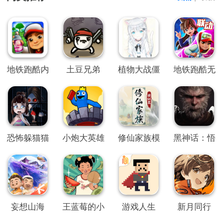
地铁跑酷内
土豆兄弟
植物大战僵
地铁跑酷无
置SO变速
尸QWQ版
限金币钥匙
菜单
版
恐怖躲猫猫
小炮大英雄
修仙家族模
黑神话：悟
2旧版本
拟器
空
妄想山海
王蓝莓的小
游戏人生
新月同行
卖部