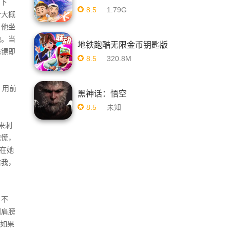
坐下
8.5
1.79G
合大概
，他坐
地。当
地铁跑酷无限金币钥匙版
飞镖即
8.5
320.8M
，用前
黑神话：悟空
8.5
未知
来刺
惊慌，
在她
信我，
。不
到肩膀
但如果