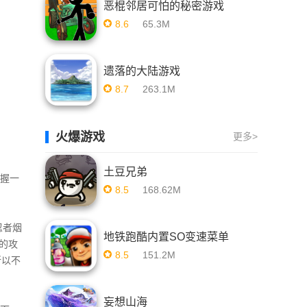
恶棍邻居可怕的秘密游戏
8.6
65.3M
遗落的大陆游戏
8.7
263.1M
火爆游戏
更多>
土豆兄弟
掌握一
8.5
168.62M
忍者烟
地铁跑酷内置SO变速菜单
的攻
8.5
151.2M
所以不
妄想山海