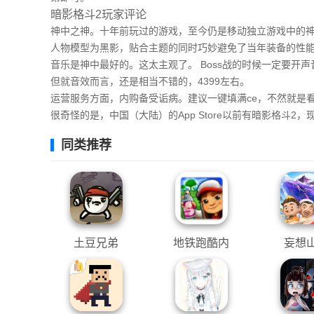
暗影格斗2玩家评论
神中之神。十年前玩过的游戏，至今仍是移动独立游戏中的
人物模型为黑影，贴合主题的同时巧妙避免了当年装备的性
音乐是神中最好的。这太主观了。 Boss战的时候一定要开声
但就音效而言，还是相当不错的，4399左右。
运营服务方面，内购备受诟病。建议一键填满ce，不然就是
很奇怪的是，中国（大陆）的App Store以前有暗影格斗2
同类推荐
土豆兄弟
地铁跑酷内
妄想
置SO变速菜
单