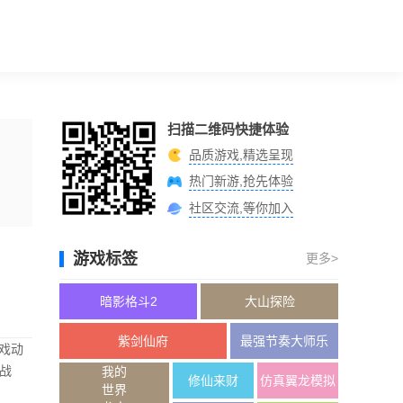
扫描二维码快捷体验
品质游戏,精选呈现
热门新游,抢先体验
社区交流,等你加入
游戏标签
更多>
暗影格斗2
大山探险
紫剑仙府
最强节奏大师乐
戏动
战
我的
修仙来财
仿真翼龙模拟
世界