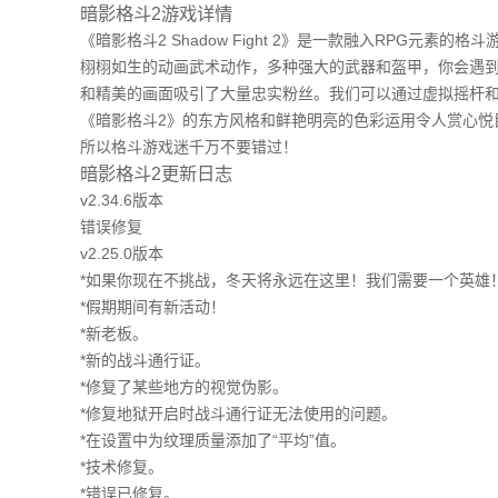
暗影格斗2游戏详情
《暗影格斗2 Shadow Fight 2》是一款融入RPG
栩栩如生的动画武术动作，多种强大的武器和盔甲，你会遇到
和精美的画面吸引了大量忠实粉丝。我们可以通过虚拟摇杆
《暗影格斗2》的东方风格和鲜艳明亮的色彩运用令人赏心悦
所以格斗游戏迷千万不要错过！
暗影格斗2更新日志
v2.34.6版本
错误修复
v2.25.0版本
*如果你现在不挑战，冬天将永远在这里！我们需要一个英雄
*假期期间有新活动！
*新老板。
*新的战斗通行证。
*修复了某些地方的视觉伪影。
*修复地狱开启时战斗通行证无法使用的问题。
*在设置中为纹理质量添加了“平均”值。
*技术修复。
*错误已修复。