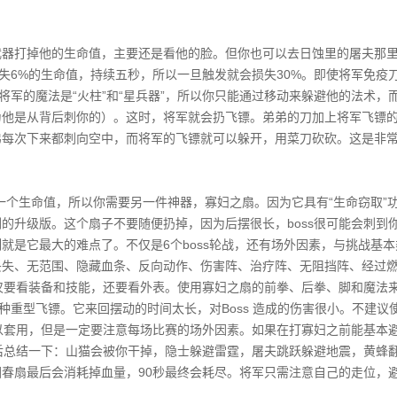
武器打掉他的生命值，主要还是看他的脸。但你也可以去日蚀里的屠夫那
会损失6%的生命值，持续五秒，所以一旦触发就会损失30%。即使将军免疫
将军的魔法是“火柱”和“星兵器”，所以你只能通过移动来躲避他的法术，
为他是从背后刺你的）。这时，将军就会扔飞镖。弟弟的刀加上将军飞镖
弟每次下来都刺向空中，而将军的飞镖就可以躲开，用菜刀砍砍。这是非
有一个生命值，所以你需要另一件神器，寡妇之扇。因为它具有“生命窃取”
的升级版。这个扇子不要随便扔掉，因为后摆很长，boss很可能会刺到
就是它最大的难点了。不仅是6个boss轮战，还有场外因素，与挑战基本
丢失、无范围、隐藏血条、反向动作、伤害阵、治疗阵、无阻挡阵、经过
不仅要看装备和技能，还要看外表。使用寡妇之扇的前拳、后拳、脚和魔法
种重型飞镖。它来回摆动的时间太长，对Boss 造成的伤害很小。不建议
可以套用，但是一定要注意每场比赛的场外因素。如果在打寡妇之前能基本
最后总结一下：山猫会被你干掉，隐士躲避雷霆，屠夫跳跃躲避地震，黄蜂
春扇最后会消耗掉血量，90秒最终会耗尽。将军只需注意自己的走位，