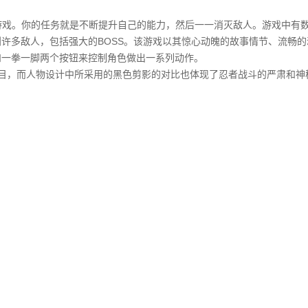
元素的格斗游戏。你的任务就是不断提升自己的能力，然后一一消灭敌人。游戏中有
许多敌人，包括强大的BOSS。该游戏以其惊心动魄的故事情节、流畅的
和一拳一脚两个按钮来控制角色做出一系列动作。
目，而人物设计中所采用的黑色剪影的对比也体现了忍者战斗的严肃和神
！