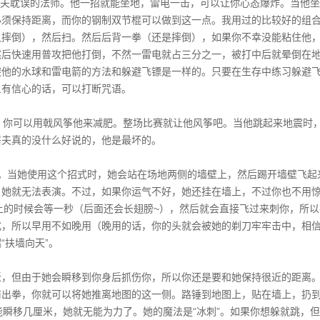
功夫耽误的法师。他一招就能坐地，雷电一击，可以让你心态爆炸。当他
必须保持距离，而你的钢制双节棍可以做到这一点。我用过的比较好的组
又摔倒），然后扫。然后后背一拳（还是摔倒），如果你不幸没能粘住他
然后快速用普攻把他打倒，不然一雷电就占三分之一，被打中后就晕倒在
避他的水球和雷电箭的方法和躲避飞镖是一样的。只要在生存中练习躲避
且有信心的话，可以打断咒语。
的。你可以用戟风筝他来减肥。整场比赛就让他风筝吧。当他跳起来地震时
屠夫真的没什么好说的，他是最坏的。
。当她使用这个招式时，她会站在场地两侧的墙壁上，然后踢开墙壁飞起
，她就无法表演。不过，如果你运气不好，她还挂在墙上，不过你也不用
墙上的时候会等一秒（后面还会长翅膀~），然后就会直接飞过来刺你，所以
式，所以早用不如晚用（晚用的话，你的头就会被她的剃刀牢牢击中，相
“扶墙向天”。
近，但由于她会瞬移到你身后抓伤你，所以你还是要和她保持很近的距离
前出拳，你就可以将她推离地图的这一侧。路锤到地图上，贴在墙上，扔
能瞬移几厘米，她就无能为力了。她的魔法是“冰刺”。如果你想躲就跳，