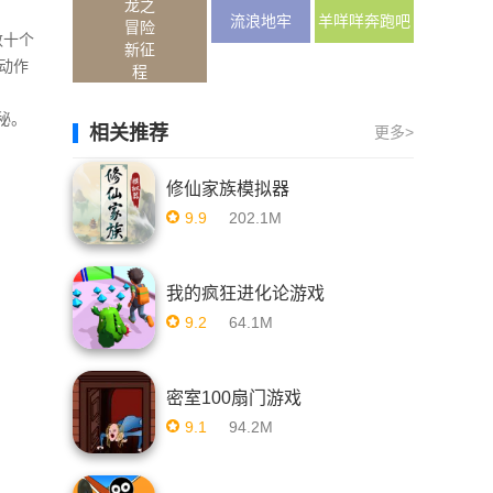
龙之
器
流浪地牢
羊咩咩奔跑吧
冒险
数十个
新征
动作
程
秘。
相关推荐
更多>
修仙家族模拟器
9.9
202.1M
我的疯狂进化论游戏
9.2
64.1M
密室100扇门游戏
9.1
94.2M