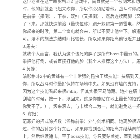
这位老者在这里暗影格斗2 游戏中，简直就是一个被剑术和
时，他的剑就会飞起来砍你，所以你必须贴着他。战斗时你
是前拳（摔倒），下拳，双扫（又摔倒），然后连续两脚（
了下来，那就快速前滚（最快位移）跑开躲避第一道雷电，
你起来的时候，第二个雷电就会来，所以不要让他坐下。躲
可。法术的施法冻结时间比较长，所以如果你距离他很近并
3.屠夫：
就我个人而言，我认为这个该死的胖子是所有boss中最弱
拳把他打倒，或者直接打他的脸（我个人推荐这个方法）。
4.黄蜂：
暗影格斗2中的黄蜂有一个非常强的昆虫王牌技能：扶墙到天
你，所以战斗时你最好保持在场地中央。如果没有墙的支持
因为这个技能看起来很imba，但其实很容易隐藏。她挂在
刮墙的时候，按一下，滚回来。这是你能贴在地上最长的招
你受不了。），滚来滚去，与卡牌合二为一，就能避免这一招
5. 寡妇：
范寡妇的招式除招数（俗称前拳）外与剑术相同。她离脸很
过，你的战锤是个好东西。如果你找到合适的距离并继续向
上，然后继续锤击。至于boss技能，你只要贴着她，直到她