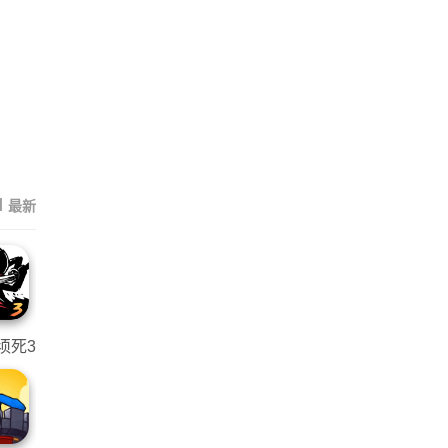
|
最新
须死3
改器
D版