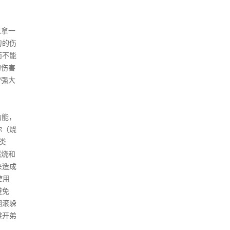
里拿一
刀的伤
而不能
的伤害
常强大
功能，
你（烧
类
燃烧和
来造成
使用
避免
翻滚躲
避开弟