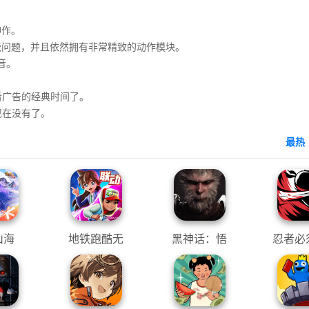
神作。
能问题，并且依然拥有非常精致的动作模块。
音。
看广告的经典时间了。
，现在没有了。
最热
山海
地铁跑酷无
黑神话：悟
忍者必
限金币钥匙
空
内置修
版
MO