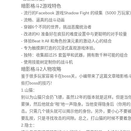
暗影格斗2游戏特色
- 流行的Facebook 游戏Shadow Fight 的续集（5000 万玩家
- 流畅、逼真的战斗动画
- 穿越6个不同的世界，挑战恶魔统治者
- 改进的KI 准备好在疯狂的难度设置中与更聪明的对手较量
- 体验Beat It All 和角色扮演元素的激动人心的结合
- 专为触摸屏打造的沉浸式直观游戏体验。
- 独特：收集超过25 套盔甲和武器，拥有数千种可能的组合
- 使用技能树定制你的战斗机
暗影格斗2人物攻略
鉴于很多玩家容易卡在boss关，小编带来了这篇文章暗影格
些打boss的技巧！
1.山猫：
别以为山猫只会扔飞镖，虽然12年的版本就是这样。但是当
雾弹，然后他就会“啪”地一声隐身。当他变得隐身后（你用
击。只需几个镜头就可以揭示他的身份。另外，要小心不要
要乱按，只是寻找攻击的间隙。总之，打山猫的时候不要着
2.隐士：