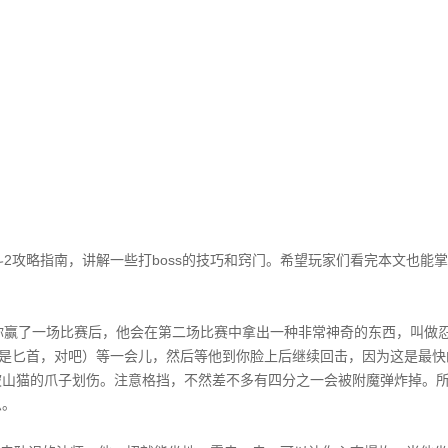
）
斗2攻略指南，讲解一些打boss的技巧和窍门。希望玩家们看完本文也能
你赢了一场比赛后，他会在第二场比赛中拿出一种非常神奇的东西，叫做
的是匕首，对吧）等一会儿，然后等他到你脸上后继续回击，因为这是最快
被山猫的爪子划伤。注意格挡，不然差不多有四分之一会被附魔弹炸掉。
急。