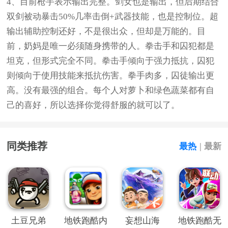
4、目前枪手表示输出完整。剑女也是输出，但后期结合
双剑被动暴击50%几率击倒+武器技能，也是控制位。超
输出辅助控制还好，不是很出众，但却是万能的。目
前，奶妈是唯一必须随身携带的人。拳击手和囚犯都是
坦克，但形式完全不同。拳击手倾向于强力抵抗，囚犯
则倾向于使用技能来抵抗伤害。拳手肉多，囚徒输出更
高。没有最强的组合。每个人对萝卜和绿色蔬菜都有自
己的喜好，所以选择你觉得舒服的就可以了。
同类推荐
最热
|
最新
土豆兄弟
地铁跑酷内
妄想山海
地铁跑酷无