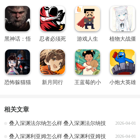
置SO变速
限金币钥匙
菜单
版
黑神话：悟
忍者必须死
游戏人生
植物大战僵
空
3内置修改
尸QWQ版
器MOD版
恐怖躲猫猫
新月同行
王蓝莓的小
小炮大英雄
2旧版本
卖部
相关文章
叠入深渊法尔纳怎么样 叠入深渊法尔纳技
2026-04-01
能介绍
叠入深渊利亚姆怎么样 叠入深渊利亚姆技
2026-04-01