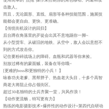
使用简单的“点拖”操作来控制你的角色移动、闪避和攻
击敌人。
而且，无论圆形、直线、扇形等各种技能范围，施展技
能都会更自由、更快、更准确。
【传统街机设计的回归】
后台蹲在角落里的歹徒会出其不意地踢你一脚~
从小型货车、从破旧的地铁、从空中，敌人会以意想不
到的方式攻击你。
记住要粉碎战场上的障碍。血瓶和武器等你来捡。
别放过稀有的蒙面贼，装备在等你哦~
[更难的boss和更独特的小兵！ 】
咏春功夫老爹、黑帮胖子、热血老大头目，十多个高智
商老大将阻止你占领街区。
超过30名独特的士兵齐聚一堂，兴风作浪！
【动作更流畅，特写更有力】
熟练的电影摄影技术+爆炸性的动作设计+第四代自研动