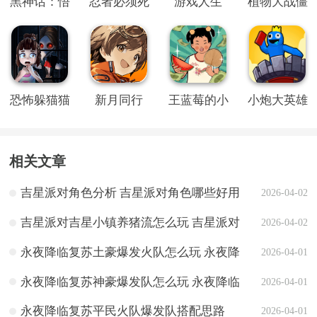
黑神话：悟
忍者必须死
游戏人生
植物大战僵
空
3内置修改
尸QWQ版
器MOD版
恐怖躲猫猫
新月同行
王蓝莓的小
小炮大英雄
2旧版本
卖部
相关文章
吉星派对角色分析 吉星派对角色哪些好用
2026-04-02
吉星派对吉星小镇养猪流怎么玩 吉星派对
2026-04-02
吉星小镇养猪流玩法攻略
永夜降临复苏土豪爆发火队怎么玩 永夜降
2026-04-01
临复苏土豪爆发火队搭配思路
永夜降临复苏神豪爆发队怎么玩 永夜降临
2026-04-01
复苏神豪爆发队搭配思路
永夜降临复苏平民火队爆发队搭配思路
2026-04-01