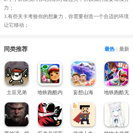
力；
3.有些关卡考验你的想象力，你需要创造一个合适的环境
让它移动；
同类推荐
最热
|
最新
土豆兄弟
地铁跑酷内
妄想山海
地铁跑酷无
置SO变速
限金币钥匙
菜单
版